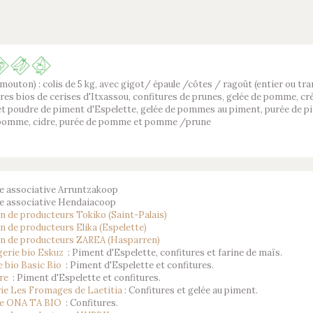
(mouton) : colis de 5 kg, avec gigot/ épaule /côtes / ragoût (entier ou tr
res bios de cerises d'Itxassou, confitures de prunes, gelée de pomme, c
t poudre de piment d'Espelette, gelée de pommes au piment, purée de pi
 pomme, cidre, purée de pomme et pomme /prune
e associative Arruntzakoop
ie associative Hendaiacoop
 de producteurs Tokiko (Saint-Palais)
 de producteurs Elika (Espelette)
n de producteurs ZAREA (Hasparren)
gerie bio Eskuz
: Piment d'Espelette, confitures et farine de maïs.
e bio Basic Bio
: Piment d'Espelette et confitures.
ire
: Piment d'Espelette et confitures.
ie Les Fromages de Laetitia
: Confitures et gelée au piment.
ie ONA TA BIO
: Confitures.