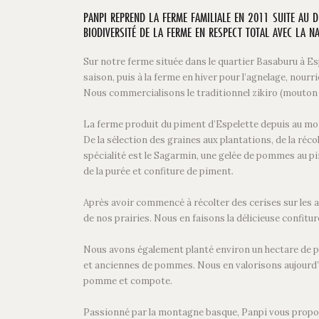
PANPI REPREND LA FERME FAMILIALE EN 2011 SUITE AU D
BIODIVERSITÉ DE LA FERME EN RESPECT TOTAL AVEC LA NA
Sur notre ferme située dans le quartier Basaburu à Esp
saison, puis à la ferme en hiver pour l’agnelage, nourr
Nous commercialisons le traditionnel zikiro (mouton de
La ferme produit du piment d’Espelette depuis au mo
De la sélection des graines aux plantations, de la ré
spécialité est le Sagarmin, une gelée de pommes au p
de la purée et confiture de piment.
Après avoir commencé à récolter des cerises sur les a
de nos prairies. Nous en faisons la délicieuse confit
Nous avons également planté environ un hectare de pom
et anciennes de pommes. Nous en valorisons aujourd’h
pomme et compote.
Passionné par la montagne basque, Panpi vous propose 