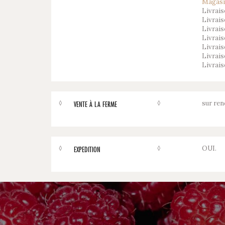
Magasi
Livrais
Livrais
Livrai
Livrais
Livrai
Livrai
Livrais
◊
◊
sur ren
VENTE À LA FERME
◊
◊
OUI.
EXPEDITION