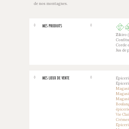
de nos montagnes.
◊
◊
MES PRODUITS
Zikiro 
Confitu
Corde e
Jus de
◊
◊
MES LIEUX DE VENTE
Epiceri
Epicer
Magasin
Magasin
Magasi
Boulan
épiceri
Vie Cla
Crèmer
Epicer