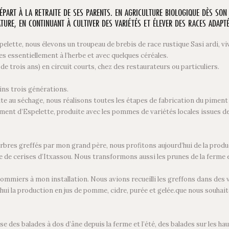
ÉPART À LA RETRAITE DE SES PARENTS. EN AGRICULTURE BIOLOGIQUE DÈS SON 
TURE, EN CONTINUANT À CULTIVER DES VARIÉTÉS ET ÉLEVER DES RACES ADAPTÉE
elette, nous élevons un troupeau de brebis de race rustique Sasi ardi, viv
ies essentiellement à l’herbe et avec quelques céréales.
 trois ans) en circuit courts, chez des restaurateurs ou particuliers.
ins trois générations.
colte au séchage, nous réalisons toutes les étapes de fabrication du pimen
iment d’Espelette, produite avec les pommes de variétés locales issues d
rbres greffés par mon grand père, nous profitons aujourd’hui de la produc
ure de cerises d’Itxassou. Nous transformons aussi les prunes de la ferme
miers à mon installation. Nous avions recueilli les greffons dans des ve
ui la production en jus de pomme, cidre, purée et gelée.que nous souhai
des balades à dos d’âne depuis la ferme et l’été, des balades sur les hau