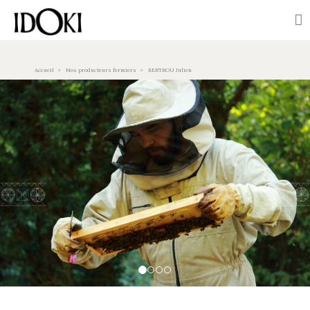
Accueil
Nos producteurs fermiers
BERTROU Julien
Previous
Nex