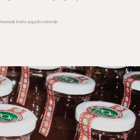
otasunak baita argazki ederrak.