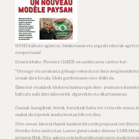
IDOKI kalitate agintzaz, lekukotasun eta argazki ederrak age
erreportaian!
Honen lekuko, Florence GARES-en sarhitzaren zatitxo bat :
"Geroago eta arrakasta gehiago eskuratzen duen mogimendu baten
izenak dion bezala, Idoki gardentasun osoz ibilki da.
Ehun bat etxaldeek Idokiren hautua egin dute : jendearen heinek
bultzatu nahi dute laborariek, elgarrekin eta elkartasunean.
Gasnak, haragikiak, frutak, barazkiak baita ere eztia edo arnoa, 
euskal ekoizpenek marka hontan biltzen dira.
Urte osoan, laborari hauek hainbat hitzordu proposatzen dituzte
Herriko feira ainitzetan. Laster gurutzatuko dituzue LURRAMAn
urriaren 18tik 20ra, aukera ezin hobea laborantzaren eredu berri