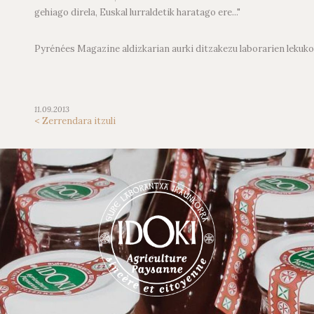
gehiago direla, Euskal lurraldetik haratago ere..."
Pyrénées Magazine aldizkarian aurki ditzakezu laborarien lekuk
11.09.2013
< Zerrendara itzuli