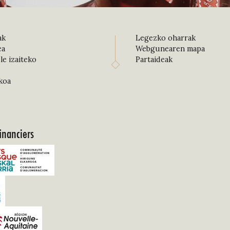
ak
Legezko oharrak
ea
Webgunearen mapa
le izaiteko
Partaideak
koa
inanciers