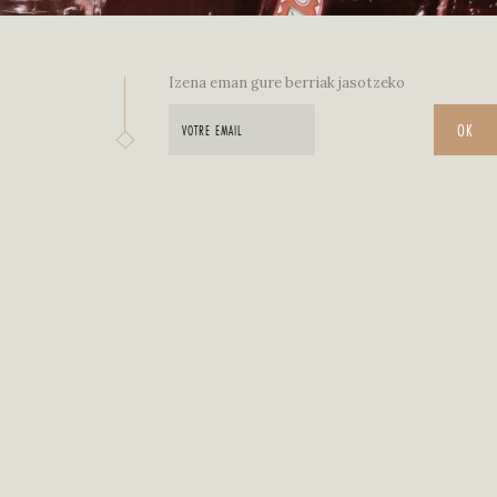
Izena eman gure berriak jasotzeko