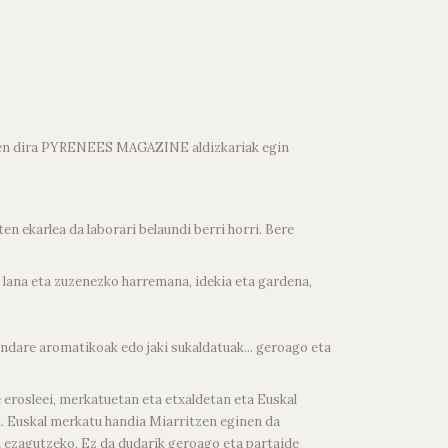
rtzen dira PYRENEES MAGAZINE aldizkariak egin
 ekarlea da laborari belaundi berri horri. Bere
o lana eta zuzenezko harremana, idekia eta gardena,
landare aromatikoak edo jaki sukaldatuak... geroago eta
 erosleei, merkatuetan eta etxaldetan eta Euskal
. Euskal merkatu handia Miarritzen eginen da
a ezagutzeko. Ez da dudarik geroago eta partaide