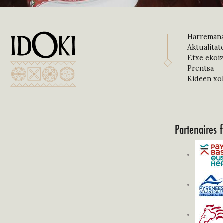
Harreman
Aktualitat
Etxe ekoiz
Prentsa
Kideen xo
Partenaires f