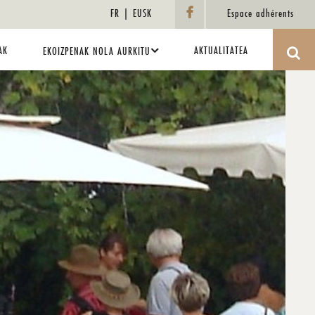
FR
EUSK
Espace adhérents
AK
AKTUALITATEA
EKOIZPENAK NOLA AURKITU