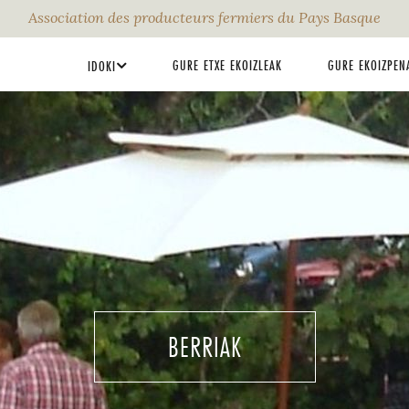
Association des producteurs fermiers du Pays Basque
GURE ETXE EKOIZLEAK
GURE EKOIZPEN
IDOKI
BERRIAK