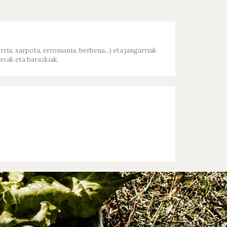
ria, xarpota, erromania, berbena...) eta jangarriak
reak eta barazkiak.