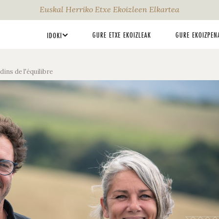
Euskal Herriko Etxe Ekoizleen Elkartea
GURE ETXE EKOIZLEAK
GURE EKOIZPEN
IDOKI
ins de l'équilibre