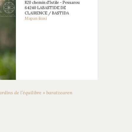
820 chemin d'Istile - Pessarou
64240 LABASTIDE DE
CLAIRENCE / BASTIDA
Mapan ikusi
Next
rdins de l’équilibre » baratzearen