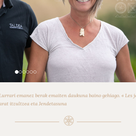
Lurrari emanez berak emaiten daukuna baino gehiago. « Les ja
arat itzultzea eta Jendetasuna