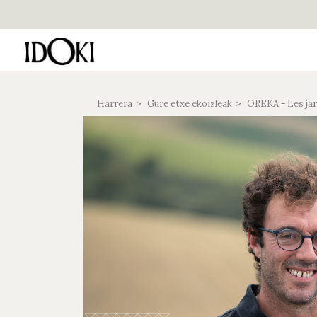
Harrera
Gure etxe ekoizleak
OREKA - Les jard