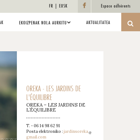
FR
EUSK
Espace adhérents
AK
AKTUALITATEA
EKOIZPENAK NOLA AURKITU
OREKA - LES JARDINS DE
L'ÉQUILIBRE
OREKA – LES JARDINS DE
L’ÉQUILIBRE
T. - 06 14 98 62 91
Posta elektroniko :
jardinsoreka
gmail.com