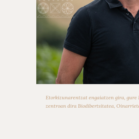
Previous
Etorkizunarentzat engaiatzen gira, gure 
zentroan dira Biodibertsitatea, Oinarriet