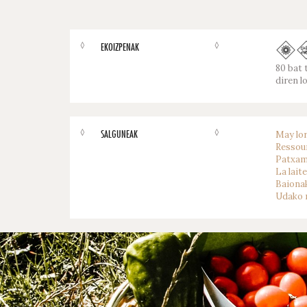
◊
◊
EKOIZPENAK
80 bat 
diren l
◊
◊
SALGUNEAK
May lor
Ressour
Patxam
La lait
Baionak
Udako 