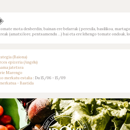
tomate mota desberdin, bainan ere belarrak ( perexila, basilikoa, martagor
oreak (amatxi lore, pentsamendu …) bai eta ere lehengo tomate ondoak, lo
ategia (Baiona)
ces epizeria (Angelu)
ama jatetxea
erie Marengo
o merkatu estalia
: Du 15/06 - 15/09
merkatua - Bastida