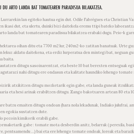
U DU ARTO LANDA BAT TOMATEAREN PARADISUA BILAKATZEA.
 Lurrarekin lan egiteko hautua egin dut. Odile Fabrègues eta Christian 
ikasi dut, eta ulertu, duinki bizi daitekela eremu ttipi bateko laborantz
rto landa bat tomatearen paradisua bilakatzea erabaki dugu. Peio-k garr
12 hektarea oihan ditu eta 7700 m2 lur, 240m2-ko zatitan banatuak. Urte g
 lekuz aldatu daitekena, eta erdiz lurperatua den mintegi bat, neguan 
a baita.
autatzen ditugu sasoinarentzat, eta beste 10 bat berexten entseguak egi
zagutarazi nahi ditugu ere ondasun eta kalitate haundiko lehengo tomate
izirik atxikitzen ditugu mozketarik egin gabe, eta landa guneak itzulikat
ria eta hesi arinak erabiltzen ditugu. Zango bakotxaren artean 80 eta 1
re batzu emaiten ditugu ondoan (hara nola lekadunak, Indiako julufrai, a
pen egokia sustatzen dute.
do pozoin kimikorik erabili gabe.
ormaketarik gabe : tomate mota desberdin anitz, belarrak ( perexila, bas
lore, pentsamendu …) bai eta ere lehengo tomate ondoak, loreak eta barazk