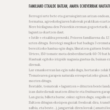
FAMILIAKO ETXALDE BATEAN, AMAYA ECHEVERRIAK HAUTAT
Berrogei urte bete eta garraiogintzan arizan ondoan,
formatua, agroekologiaren baloreak praktikan ezartzen 
Nere bizilaguna den Peiorekin ereman gogoetetarik, a
laguntza ekartzen daut.
« Istile » etxaldea preseski, Peioren familiarena da. 
uzten ditugu. Berotegi mugikor bat badugu 3 eremutan
berezitzeko hautua egin dugu, liluratzen gaituen fruitu
Urtero, 150 tomate mota desberdinetarik 60-70 bat h
Hautuak egiteko irizpide nagusia gustua da, bainan e
direnak.
Lur emankorrean lan egin nahi dugu, hortarako zolak b
Tomatearen garapen naturala errespetatzeko gisan, ha
mozten ditugu.
Bestalde, tomateak « laguntzen » dituzten beste landa
izan daitezkenak usatzen dituzte eta fruituaren gara
Lan guzia, bilketa barne, eskuz egiten dugu, ongailu e
Saltzen ditugun ekoizpen guziak freskoak dira, transf
salbia, eta beste…), jangarriak diren loreak ( amatxi 