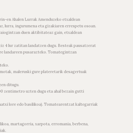
Varin-en Ahalen Lurrak Amenduzeko etxaldean
az, lurra, ingurumena eta gizakiaren errespetu osoan.
aiogintzan duen aktibitateaz gain, etxaldean
uziz 4 lur zatitan landatzen dugu. Besteak pausatzerat
gure landareen pusarazteko. Tomategintzan
teko.
 motak, maleruski gure plateretarik desagertuak
zen ditugu.
00 zentimetro uzten dugu eta ahal bezain gutti
matxi lore edo basilikoa). Tomatearentzat kaltegarriak
ilikoa, martagorria, xarpota, erromania, berbena,
iak.