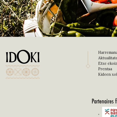
Harreman
Aktualitat
Etxe ekoiz
Prentsa
Kideen xo
Partenaires f