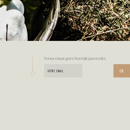
Izena eman gure berriak jasotzeko