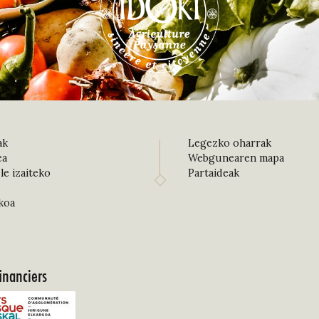
ak
Legezko oharrak
ea
Webgunearen mapa
le izaiteko
Partaideak
koa
inanciers