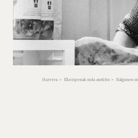
Harrera
Ekoizpenak nola aurkitu
Salgunen 