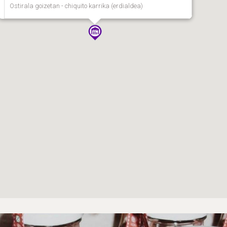
Ostirala goizetan - chiquito karrika (erdialdea)