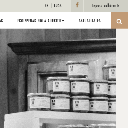
FR
EUSK
Espace adhérents
AK
AKTUALITATEA
EKOIZPENAK NOLA AURKITU