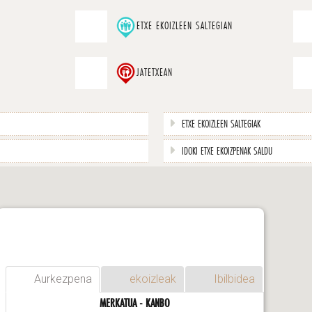
ETXE EKOIZLEEN SALTEGIAN
JATETXEAN
ETXE EKOIZLEEN SALTEGIAK
IDOKI ETXE EKOIZPENAK SALDU
Aurkezpena
ekoizleak
Ibilbidea
MERKATUA - KANBO