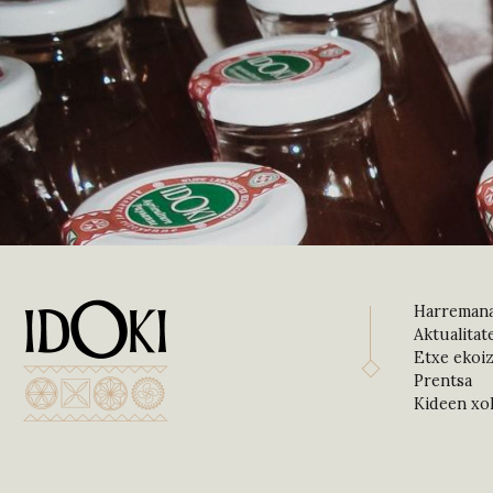
Harreman
Aktualitat
Etxe ekoiz
Prentsa
Kideen xo