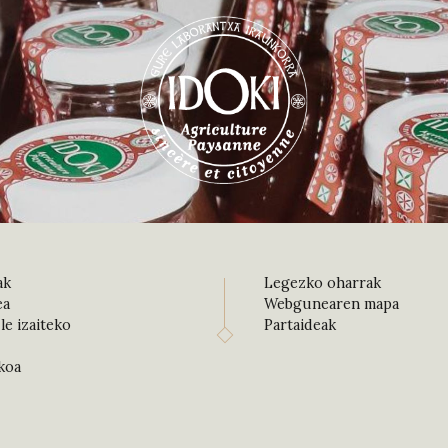
ak
Legezko oharrak
ea
Webgunearen mapa
le izaiteko
Partaideak
koa