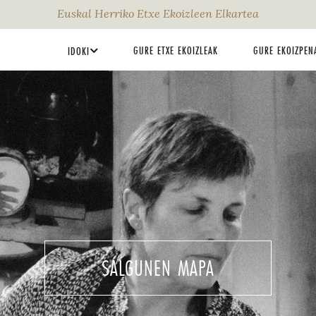
Euskal Herriko Etxe Ekoizleen Elkartea
GURE ETXE EKOIZLEAK
GURE EKOIZPEN
IDOKI
SALGUNEN MAPA