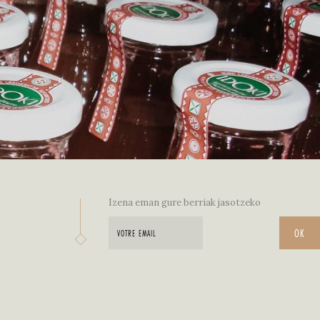
Izena eman gure berriak jasotzeko