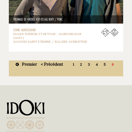
FROMAGE DE BREBIS AOP OSSAU IRATY / PORC
FERME JAUREGIZAHAR
HOQUI THÉRÈSE ET BETTAN - JAUREGIZAHAR
(GAEC)
SAUGUIS SAINT-ETIENNE / ZALGIZE-DONEZTEBE
Premier
< Précédent
1
2
3
4
5
6
Suivant >
Dernier