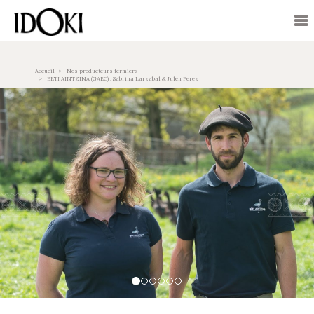
Accueil
Nos producteurs fermiers
BETI AINTZINA (GAEC) : Sabrina Larzabal & Julen Perez
Previous
Nex