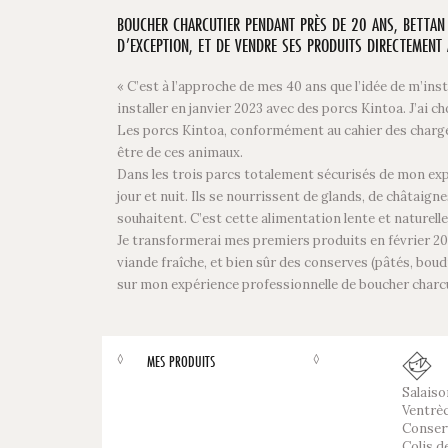
BOUCHER CHARCUTIER PENDANT PRÈS DE 20 ANS, BETTAN P
D’EXCEPTION, ET DE VENDRE SES PRODUITS DIRECTEMEN
« C’est à l’approche de mes 40 ans que l’idée de m’ins
installer en janvier 2023 avec des porcs Kintoa. J’ai c
Les porcs Kintoa, conformément au cahier des charges d’
être de ces animaux.
Dans les trois parcs totalement sécurisés de mon expl
jour et nuit. Ils se nourrissent de glands, de châtaigne
souhaitent. C’est cette alimentation lente et naturelle
Je transformerai mes premiers produits en février 2024
viande fraîche, et bien sûr des conserves (pâtés, bou
sur mon expérience professionnelle de boucher charcu
◊
◊
MES PRODUITS
Salaiso
Ventrèc
Conserv
Colis d