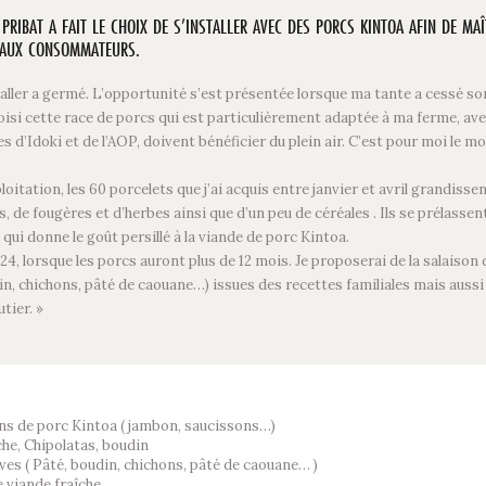
RIBAT A FAIT LE CHOIX DE S’INSTALLER AVEC DES PORCS KINTOA AFIN DE MA
T AUX CONSOMMATEURS.
taller a germé. L’opportunité s’est présentée lorsque ma tante a cessé son
hoisi cette race de porcs qui est particulièrement adaptée à ma ferme, avec
Idoki et de l’AOP, doivent bénéficier du plein air. C’est pour moi le mode
oitation, les 60 porcelets que j’ai acquis entre janvier et avril grandiss
s, de fougères et d’herbes ainsi que d’un peu de céréales . Ils se prélassent 
 qui donne le goût persillé à la viande de porc Kintoa.
, lorsque les porcs auront plus de 12 mois. Je proposerai de la salaison 
din, chichons, pâté de caouane…) issues des recettes familiales mais aus
tier. »
ns de porc Kintoa ( jambon, saucissons…)
he, Chipolatas, boudin
es ( Pâté, boudin, chichons, pâté de caouane… )
e viande fraîche