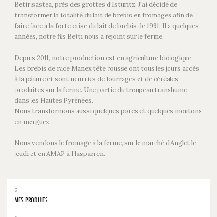
Betirisastea, près des grottes d’Isturitz. J'ai décidé de
transformer la totalité du lait de brebis en fromages afin de
faire face à la forte crise du lait de brebis de 1991. Il a quelques
années, notre fils Betti nous a rejoint sur le ferme.
Depuis 2011, notre production est en agriculture biologique.
Les brebis de race Manex tête rousse ont tous les jours accès
à la pâture et sont nourries de fourrages et de céréales
produites sur la ferme. Une partie du troupeau transhume
dans les Hautes Pyrénées.
Nous transformons aussi quelques porcs et quelques moutons
en merguez.
Nous vendons le fromage à la ferme, sur le marché d’Anglet le
jeudi et en AMAP à Hasparren.
◊
MES PRODUITS