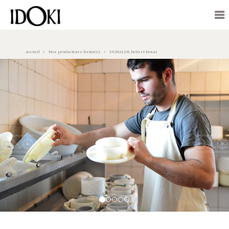
Accueil
Nos producteurs fermiers
DUHALDE Betti et Benat
Previous
Nex